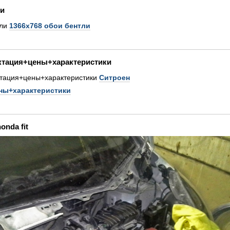
ли
1366х768 обои бентли
ктация+цены+характеристики
Ситроен
ны+характеристики
onda fit