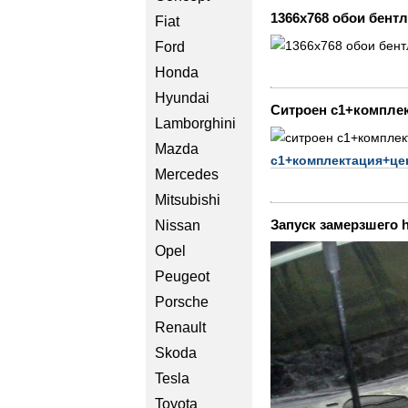
1366х768 обои бент
Fiat
Ford
Honda
Hyundai
Ситроен с1+компле
Lamborghini
Mazda
с1+комплектация+це
Mercedes
Mitsubishi
Запуск замерзшего h
Nissan
Opel
Peugeot
Porsche
Renault
Skoda
Tesla
Toyota