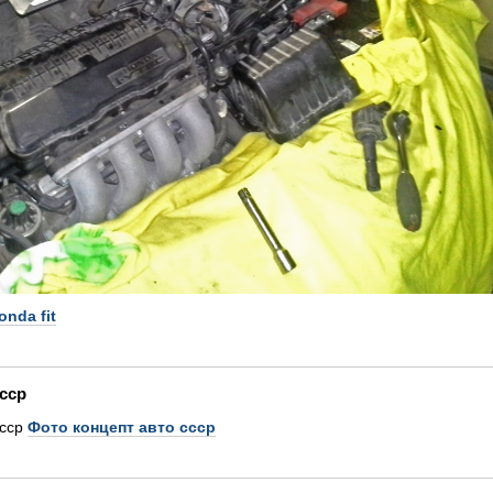
nda fit
ссср
Фото концепт авто ссср